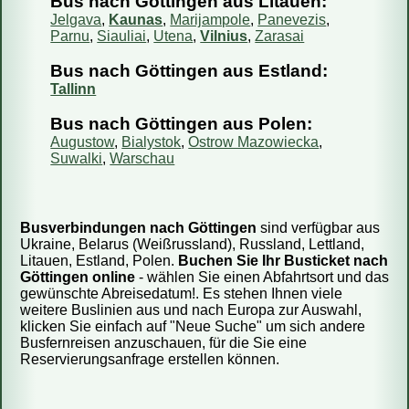
Bus nach Göttingen aus Litauen:
Jelgava
,
Kaunas
,
Marijampole
,
Panevezis
,
Parnu
,
Siauliai
,
Utena
,
Vilnius
,
Zarasai
Bus nach Göttingen aus Estland:
Tallinn
Bus nach Göttingen aus Polen:
Augustow
,
Bialystok
,
Ostrow Mazowiecka
,
Suwalki
,
Warschau
Busverbindungen nach Göttingen
sind verfügbar aus
Ukraine, Belarus (Weißrussland), Russland, Lettland,
Litauen, Estland, Polen.
Buchen Sie Ihr Busticket nach
Göttingen online
- wählen Sie einen Abfahrtsort und das
gewünschte Abreisedatum!. Es stehen Ihnen viele
weitere Buslinien aus und nach Europa zur Auswahl,
klicken Sie einfach auf "Neue Suche" um sich andere
Busfernreisen anzuschauen, für die Sie eine
Reservierungsanfrage erstellen können.