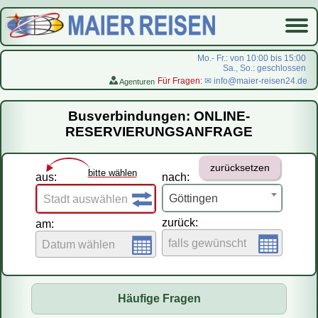
Mo.- Fr.: von 10:00 bis 15:00
Sa., So.: geschlossen
Für Fragen:
✉ info@maier-reisen24.de
Agenturen
Startseite
Busverbindungen: ONLINE-
Busverbindungen
RESERVIERUNGSANFRAGE
Flugreisen
zurücksetzen
LastMinute-Pauschal
bitte wählen
aus:
nach:
На русском
Göttingen
Stadt auswählen
zurück:
am:
falls gewünscht
Datum wählen
Häufige Fragen