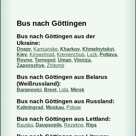
Bus nach Göttingen
Fahren Reisebusse oder Mini-Busse?
Wie kaufe ich ein Ticket?
Bus nach Göttingen aus der
Wie kann ich mein Ticket bezahlen?
Ukraine:
Dnepr
,
Kamianske
,
Kharkov
,
Khmelnytskyi
,
Kann ich das Reisedatum ändern?
Kiev
,
Kirowohrad
,
Kremenchug
,
Luzk
,
Poltava
,
Wie storniere ich meine Reservierung?
Rovno
,
Ternopol
,
Uman
,
Vinniza
,
Zaporozhye
,
Zhitomir
Sind die Informationen auf Ihrer Webseite aktuell?
Bus nach Göttingen aus Belarus
Wie viel Gepäck darf ich mitnehmen?
(Weißrussland):
Kann ich einen bestimmten Sitzplatz reservieren?
Baranovici
,
Brest
,
Lida
,
Minsk
Kann ich mit dem Bus ein Päckchen mitschicken?
Bus nach Göttingen aus Russland:
Kaliningrad
,
Moskau
,
Pskow
Bus nach Göttingen aus Lettland:
Bauska
,
Daugavpils
,
Rezekne
,
Riga