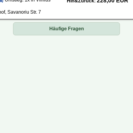
228,00 EUR
Hin&Zurück:
f, Savanoriu Str. 7
Häufige Fragen
busse oder Mini-Busse?
 ein Ticket?
 mein Ticket bezahlen?
 Reisedatum ändern?
 ich meine Reservierung?
rmationen auf Ihrer Webseite aktuell?
äck darf ich mitnehmen?
n bestimmten Sitzplatz reservieren?
 dem Bus ein Päckchen mitschicken?