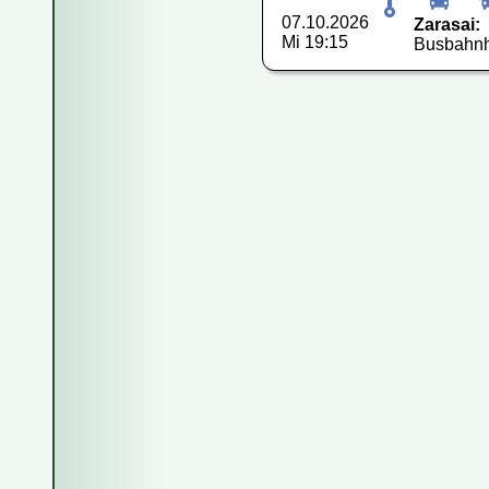
07.10.2026
Zarasai:
Mi 19:15
Busbahnho
Fahren Reise
Wie kaufe ich
Wie kann ich
Kann ich das
Wie storniere
Sind die Info
Wie viel Gep
Kann ich eine
Kann ich mit