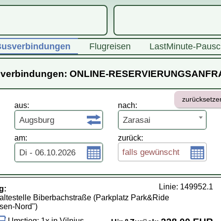
usverbindungen
Flugreisen
LastMinute-Pausc
verbindungen: ONLINE-RESERVIERUNGSANF
zurücksetze
aus:
nach:
Augsburg
Zarasai
am:
zurück:
falls gewünscht
Di - 06.10.2026
Linie: 149952.1
g:
ltestelle Biberbachstraße (Parkplatz Park&Ride
sen-Nord")
Umstieg: 1x in Vilnius