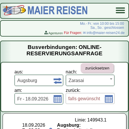
Mo.- Fr.: von 10:00 bis 15:00
Sa., So.: geschlossen
Für Fragen:
✉ info@maier-reisen24.de
Agenturen
Startseite
Busverbindungen: ONLINE-
Busverbindungen
RESERVIERUNGSANFRAGE
Flugreisen
zurücksetzen
LastMinute-Pauschal
aus:
nach:
На русском
Augsburg
Zarasai
am:
zurück:
falls gewünscht
Fr - 18.09.2026
Linie: 149943.1
18.09.2026
Augsburg: