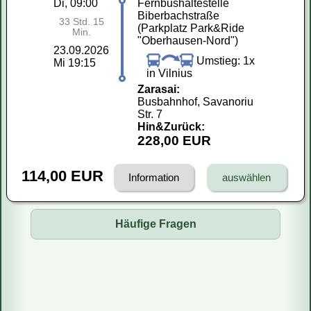
Di, 09:00
Fernbushaltestelle
Biberbachstraße
33 Std. 15
(Parkplatz Park&Ride
Min.
"Oberhausen-Nord")
23.09.2026
Umstieg: 1x
Mi 19:15
in Vilnius
Zarasai:
Busbahnhof, Savanoriu
Str. 7
Hin&Zurück:
228,00 EUR
114,00 EUR
Information
Häufige Fragen
Fahren Reisebusse oder Mini-Busse?