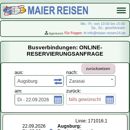
Mo.- Fr.: von 10:00 bis 15:00
Sa., So.: geschlossen
Für Fragen:
✉ info@maier-reisen24.de
Agenturen
Startseite
Busverbindungen: ONLINE-
Busverbindungen
RESERVIERUNGSANFRAGE
Flugreisen
zurücksetzen
LastMinute-Pauschal
aus:
nach:
На русском
Augsburg
Zarasai
am:
zurück:
falls gewünscht
Di - 22.09.2026
Linie: 171016.1
22.09.2026
Augsburg: