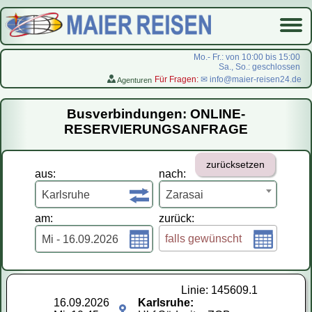
Mo.- Fr.: von 10:00 bis 15:00
Sa., So.: geschlossen
Für Fragen:
✉ info@maier-reisen24.de
Agenturen
Startseite
Busverbindungen: ONLINE-
Busverbindungen
RESERVIERUNGSANFRAGE
Flugreisen
zurücksetzen
LastMinute-Pauschal
aus:
nach:
На русском
Karlsruhe
Zarasai
am:
zurück:
falls gewünscht
Mi - 16.09.2026
Linie: 145609.1
16.09.2026
Karlsruhe: