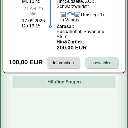
Mi, 10:45
Hbf Südseite, ZOB,
Schwarzwaldstr.
31 Std. 30
Min.
Umstieg: 1x
in Vilnius
17.09.2026
Do 19:15
Zarasai:
Busbahnhof, Savanoriu
Str. 7
Hin&Zurück:
200,00 EUR
100,00 EUR
Information
Häufige Fragen
Fahren Reisebusse oder Mini-Busse?
Wie kaufe ich ein Ticket?