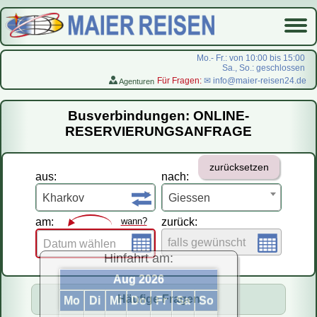
Mo.- Fr.: von 10:00 bis 15:00
Sa., So.: geschlossen
Für Fragen:
✉ info@maier-reisen24.de
Agenturen
Startseite
Busverbindungen: ONLINE-
Busverbindungen
RESERVIERUNGSANFRAGE
Flugreisen
zurücksetzen
LastMinute-Pauschal
aus:
nach:
На русском
Kharkov
Giessen
am:
wann?
zurück:
falls gewünscht
Datum wählen
Hinfahrt am:
Aug 2026
Häufige Fragen
Mo
Di
Mi
Do
Fr
Sa
So