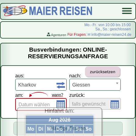
Mo.- Fr.: von 10:00 bis 15:00
Sa., So.: geschlossen
Für Fragen:
✉ info@maier-reisen24.de
Agenturen
Startseite
Busverbindungen: ONLINE-
Busverbindungen
RESERVIERUNGSANFRAGE
Flugreisen
zurücksetzen
LastMinute-Pauschal
aus:
nach:
На русском
Kharkov
Giessen
am:
wann?
zurück:
falls gewünscht
Datum wählen
Hinfahrt am:
Aug 2026
Häufige Fragen
Mo
Di
Mi
Do
Fr
Sa
So