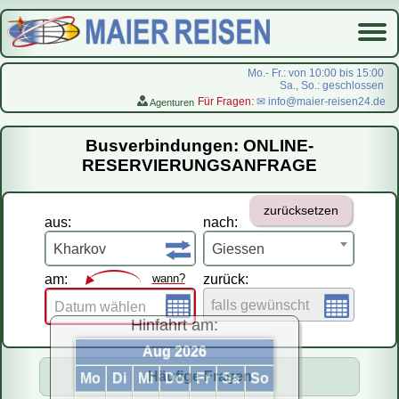
Mo.- Fr.: von 10:00 bis 15:00
Sa., So.: geschlossen
Für Fragen:
✉ info@maier-reisen24.de
Agenturen
Startseite
Busverbindungen: ONLINE-
Busverbindungen
RESERVIERUNGSANFRAGE
Flugreisen
zurücksetzen
LastMinute-Pauschal
aus:
nach:
На русском
Kharkov
Giessen
am:
wann?
zurück:
falls gewünscht
Datum wählen
Hinfahrt am:
Aug 2026
Häufige Fragen
Mo
Di
Mi
Do
Fr
Sa
So