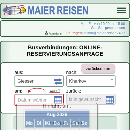
Mo.- Fr.: von 10:00 bis 15:00
Sa., So.: geschlossen
Für Fragen:
✉ info@maier-reisen24.de
Agenturen
Startseite
Busverbindungen: ONLINE-
Busverbindungen
RESERVIERUNGSANFRAGE
Flugreisen
zurücksetzen
LastMinute-Pauschal
aus:
nach:
На русском
Giessen
Kharkov
am:
wann?
zurück:
falls gewünscht
Datum wählen
Hinfahrt am:
Aug 2026
Häufige Fragen
Mo
Di
Mi
Do
Fr
Sa
So