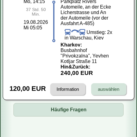
Mo, 14:15
Parkplatz Rivers
Automeile, an der Ecke
37 Std. 50
Licherstrasse und An
Min.
der Automeile (vor der
19.08.2026
Ausfahrt A-485)
Mi 05:05
Umstieg: 2x
in Warschau, Kiev
Kharkov:
Busbahnhof
"Privokzalna", Yevhen
Kotljar Straße 11
Hin&Zurück:
240,00 EUR
120,00 EUR
Information
Häufige Fragen