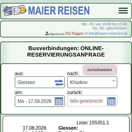
Mo.- Fr.: von 10:00 bis 15:00
Sa., So.: geschlossen
Für Fragen:
✉ info@maier-reisen24.de
Agenturen
Startseite
Busverbindungen: ONLINE-
Busverbindungen
RESERVIERUNGSANFRAGE
Flugreisen
zurücksetzen
LastMinute-Pauschal
aus:
nach:
На русском
Giessen
Kharkov
am:
zurück:
falls gewünscht
Mo - 17.08.2026
Linie: 155351.1
17.08.2026
Giessen: