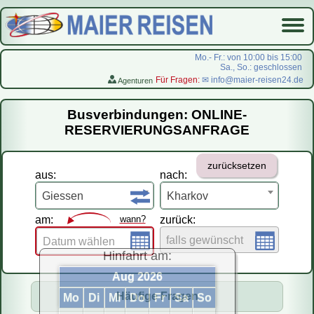
Mo.- Fr.: von 10:00 bis 15:00
Sa., So.: geschlossen
Für Fragen:
✉ info@maier-reisen24.de
Agenturen
Startseite
Busverbindungen: ONLINE-
Busverbindungen
RESERVIERUNGSANFRAGE
Flugreisen
zurücksetzen
LastMinute-Pauschal
aus:
nach:
На русском
Giessen
Kharkov
am:
wann?
zurück:
falls gewünscht
Datum wählen
Hinfahrt am:
Aug 2026
Häufige Fragen
Mo
Di
Mi
Do
Fr
Sa
So