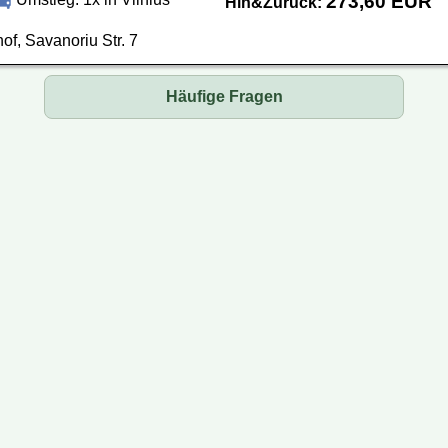
273,60 EUR
Hin&Zurück:
f, Savanoriu Str. 7
Häufige Fragen
busse oder Mini-Busse?
 ein Ticket?
 mein Ticket bezahlen?
 Reisedatum ändern?
 ich meine Reservierung?
rmationen auf Ihrer Webseite aktuell?
äck darf ich mitnehmen?
n bestimmten Sitzplatz reservieren?
 dem Bus ein Päckchen mitschicken?