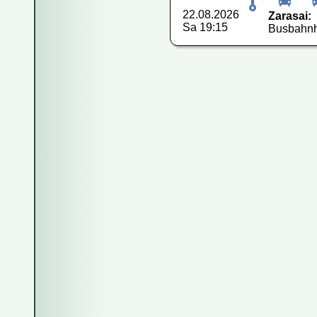
22.08.2026
Zarasai:
Sa 19:15
Busbahnho
Fahren Reise
Wie kaufe ich
Wie kann ich
Kann ich das
Wie storniere
Sind die Info
Wie viel Gep
Kann ich eine
Kann ich mit