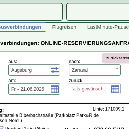
usverbindungen
Flugreisen
LastMinute-Pausc
verbindungen: ONLINE-RESERVIERUNGSANF
zurücksetze
aus:
nach:
Augsburg
Zarasai
am:
zurück:
falls gewünscht
Fr - 21.08.2026
Linie: 171009.1
g:
ltestelle Biberbachstraße (Parkplatz Park&Ride
sen-Nord")
Umstieg: 1x in Vilnius